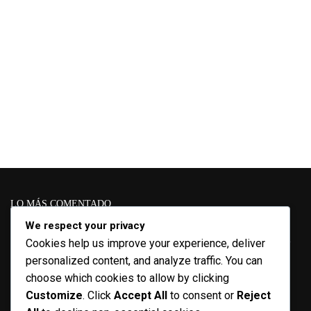
LO MÁS COMENTADO
We respect your privacy
CENB
Boletin
Course
Artes
Conferencias
Convocatoria
Cookies help us improve your experience, deliver
COVID-19
Designer
Descargables
personalized content, and analyze traffic. You can
Cuadernos curriculares
EcL
choose which cookies to allow by clicking
Educación en movimiento
Enrique
Diplomado
Customize
. Click
Accept All
to consent or
Reject
Lepe
Escritura
Estrategias didácticas
Experiencias