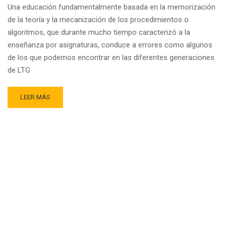
Una educación fundamentalmente basada en la memorización
de la teoría y la mecanización de los procedimientos o
algoritmos, que durante mucho tiempo caracterizó a la
enseñanza por asignaturas, conduce a errores como algunos
de los que podemos encontrar en las diferentes generaciones
de LTG
READ
LEER MÁS
MORE
ABOUT
LOS
ERRORES
EN
LOS
LIBROS
DE
TEXTO
GRATUITOS
(LTG)