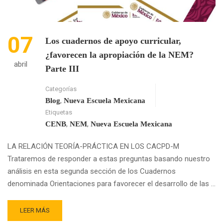
07
Los cuadernos de apoyo curricular,
¿favorecen la apropiación de la NEM?
abril
Parte III
Categorías
,
Blog
Nueva Escuela Mexicana
Etiquetas
,
,
CENB
NEM
Nueva Escuela Mexicana
LA RELACIÓN TEORÍA-PRÁCTICA EN LOS CACPD-M
Trataremos de responder a estas preguntas basando nuestro
análisis en esta segunda sección de los Cuadernos
denominada Orientaciones para favorecer el desarrollo de las …
READ
LEER MÁS
MORE