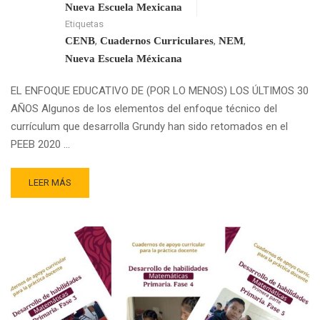
Nueva Escuela Mexicana
Etiquetas
,
,
,
CENB
Cuadernos Curriculares
NEM
Nueva Escuela Méxicana
EL ENFOQUE EDUCATIVO DE (POR LO MENOS) LOS ÚLTIMOS 30
AÑOS Algunos de los elementos del enfoque técnico del
currículum que desarrolla Grundy han sido retomados en el
PEEB 2020 …
READ
LEER MÁS
MORE
ABOUT
LOS
CUADERNOS
DE
APOYO
CURRICULAR,
¿FAVORECEN
LA