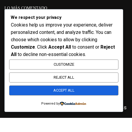
LO MÁS COMENTADO
We respect your privacy
CENB
Boletin
Course
Artes
Conferencias
Convocatoria
Cookies help us improve your experience, deliver
COVID-19
Designer
Descargables
personalized content, and analyze traffic. You can
Cuadernos curriculares
EcL
choose which cookies to allow by clicking
Educación en movimiento
Enrique
Diplomado
Customize
. Click
Accept All
to consent or
Reject
Lepe
Escritura
Estrategias didácticas
Experiencias
All
to decline non-essential cookies.
eZines
Fundación SM
Formación
Guanajuato
Laboratorio de ideas
Lectura
CUSTOMIZE
Lectores Escritores
Lenguaje y
Lengua escrita
Comunicación
Libros de Texto Gratuitos
LTG
Maestros
REJECT ALL
NDÖNÍ
NEM
Niños
Matemáticas
NDÖNÍ Móvíl
Recursos
ACCEPT ALL
Nueva Escuela Mexicana
Nueva Escuela Méxicana
Taller
Servicio Profesional Docente
SEO
Powered by
ThimPress
WordPress
Unidad Movíl
Veracruz
Unidad Fija
¿DUDAS? ¡ESCRIBENOS!