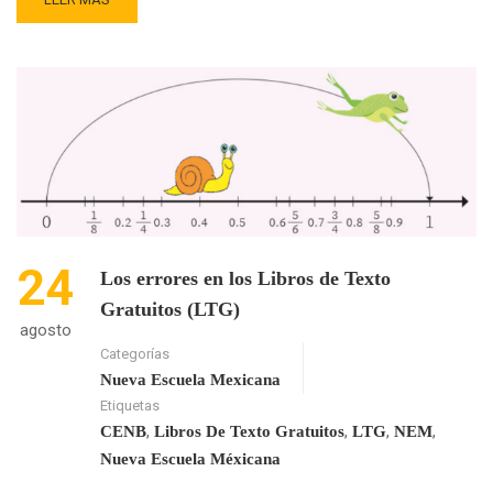
MORE
ABOUT
LA
NUEVA
LÓGICA
DE
LOS
LIBROS
DE
TEXTO
GRATUITO
24
Los errores en los Libros de Texto
Gratuitos (LTG)
agosto
Categorías
Nueva Escuela Mexicana
Etiquetas
,
,
,
,
CENB
Libros De Texto Gratuitos
LTG
NEM
Nueva Escuela Méxicana