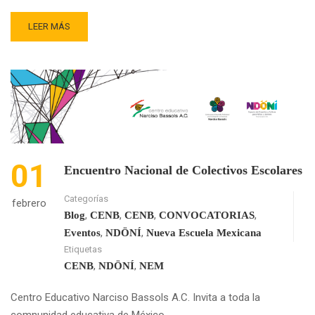
READ
LEER MÁS
MORE
ABOUT
LOS
CUADERNOS
DE
APOYO
CURRICULAR,
¿FAVORECEN
LA
01
APROPIACIÓN
Encuentro Nacional de Colectivos Escolares
DE
LA
Categorías
febrero
NEM?,
,
,
,
,
Blog
CENB
CENB
CONVOCATORIAS
PARTE
,
,
Eventos
NDÖNÍ
Nueva Escuela Mexicana
1.
Etiquetas
,
,
CENB
NDÖNÍ
NEM
Centro Educativo Narciso Bassols A.C. Invita a toda la