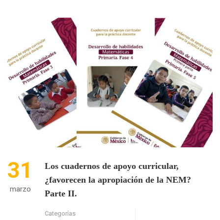
ABOUT
LOS
CUADERNOS
DE
APOYO
CURRICULAR,
¿FAVORECEN
LA
APROPIACIÓN
DE
LA
NEM?
PARTE
III
31
Los cuadernos de apoyo curricular,
¿favorecen la apropiación de la NEM?
marzo
Parte II.
Categorías