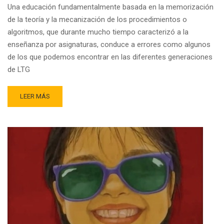
Una educación fundamentalmente basada en la memorización
de la teoría y la mecanización de los procedimientos o
algoritmos, que durante mucho tiempo caracterizó a la
enseñanza por asignaturas, conduce a errores como algunos
de los que podemos encontrar en las diferentes generaciones
de LTG
READ
LEER MÁS
MORE
ABOUT
LOS
ERRORES
EN
LOS
LIBROS
DE
TEXTO
GRATUITOS
(LTG)