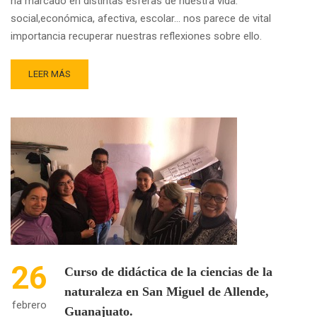
ha marcado en distintas esferas de nuestra vida:
social,económica, afectiva, escolar… nos parece de vital
importancia recuperar nuestras reflexiones sobre ello.
READ
LEER MÁS
MORE
ABOUT
APRENDIZAJES
EN
LA
PANDEMIA
26
Curso de didáctica de la ciencias de la
naturaleza en San Miguel de Allende,
febrero
Guanajuato.