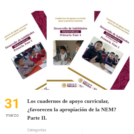
ABOUT
LOS
CUADERNOS
DE
APOYO
CURRICULAR,
¿FAVORECEN
LA
APROPIACIÓN
DE
LA
NEM?
PARTE
III
31
Los cuadernos de apoyo curricular,
¿favorecen la apropiación de la NEM?
marzo
Parte II.
Categorías