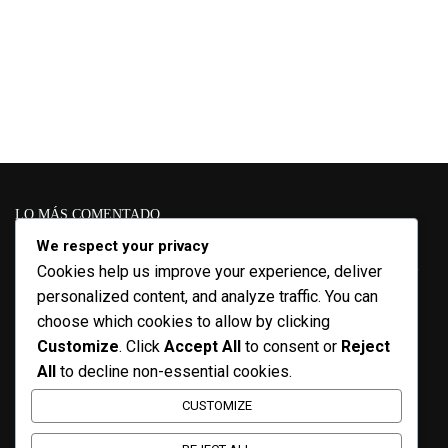
LO MÁS COMENTADO
We respect your privacy
CENB
Boletin
Course
Artes
Conferencias
Convocatoria
Cookies help us improve your experience, deliver
COVID-19
Designer
Descargables
personalized content, and analyze traffic. You can
Cuadernos curriculares
EcL
choose which cookies to allow by clicking
Educación en movimiento
Enrique
Diplomado
Customize
. Click
Accept All
to consent or
Reject
Lepe
Escritura
Estrategias didácticas
Experiencias
All
to decline non-essential cookies.
eZines
Fundación SM
Formación
Guanajuato
Laboratorio de ideas
Lectura
CUSTOMIZE
Lectores Escritores
Lenguaje y
Lengua escrita
Comunicación
Libros de Texto Gratuitos
LTG
Maestros