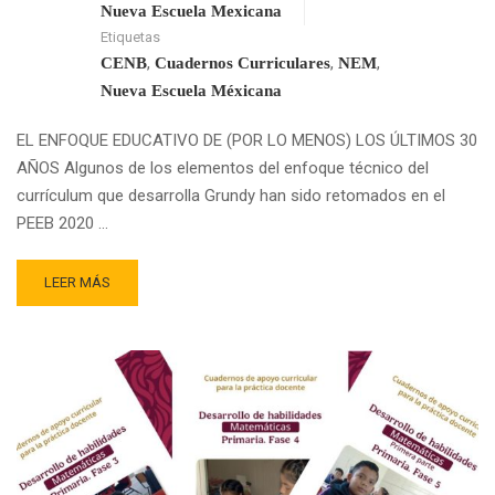
Nueva Escuela Mexicana
Etiquetas
,
,
,
CENB
Cuadernos Curriculares
NEM
Nueva Escuela Méxicana
EL ENFOQUE EDUCATIVO DE (POR LO MENOS) LOS ÚLTIMOS 30
AÑOS Algunos de los elementos del enfoque técnico del
currículum que desarrolla Grundy han sido retomados en el
PEEB 2020 …
READ
LEER MÁS
MORE
ABOUT
LOS
CUADERNOS
DE
APOYO
CURRICULAR,
¿FAVORECEN
LA