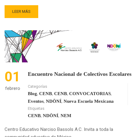
READ
LEER MÁS
MORE
ABOUT
LOS
CUADERNOS
DE
APOYO
CURRICULAR,
¿FAVORECEN
LA
01
APROPIACIÓN
Encuentro Nacional de Colectivos Escolares
DE
LA
Categorías
febrero
NEM?,
,
,
,
,
Blog
CENB
CENB
CONVOCATORIAS
PARTE
,
,
Eventos
NDÖNÍ
Nueva Escuela Mexicana
1.
Etiquetas
,
,
CENB
NDÖNÍ
NEM
Centro Educativo Narciso Bassols A.C. Invita a toda la