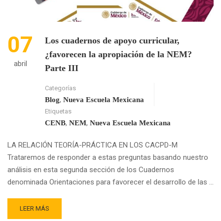
07
Los cuadernos de apoyo curricular,
¿favorecen la apropiación de la NEM?
abril
Parte III
Categorías
,
Blog
Nueva Escuela Mexicana
Etiquetas
,
,
CENB
NEM
Nueva Escuela Mexicana
LA RELACIÓN TEORÍA-PRÁCTICA EN LOS CACPD-M
Trataremos de responder a estas preguntas basando nuestro
análisis en esta segunda sección de los Cuadernos
denominada Orientaciones para favorecer el desarrollo de las …
READ
LEER MÁS
MORE