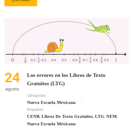
MORE
ABOUT
LA
NUEVA
LÓGICA
DE
LOS
LIBROS
DE
TEXTO
GRATUITO
24
Los errores en los Libros de Texto
Gratuitos (LTG)
agosto
Categorías
Nueva Escuela Mexicana
Etiquetas
,
,
,
,
CENB
Libros De Texto Gratuitos
LTG
NEM
Nueva Escuela Méxicana