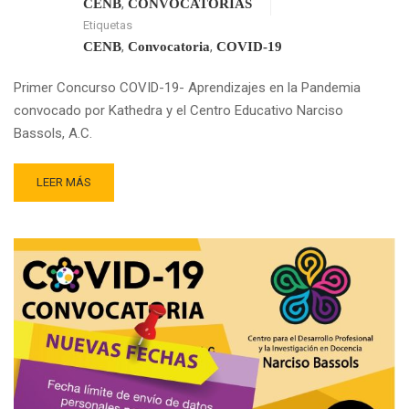
,
CENB
CONVOCATORIAS
Etiquetas
,
,
CENB
Convocatoria
COVID-19
Primer Concurso COVID-19- Aprendizajes en la Pandemia
convocado por Kathedra y el Centro Educativo Narciso
Bassols, A.C.
READ
LEER MÁS
MORE
ABOUT
GANADORES
DEL
1ER.
CONCURSO
«APRENDIZAJE
EN
LA
PANDEMIA
COVID-
19»