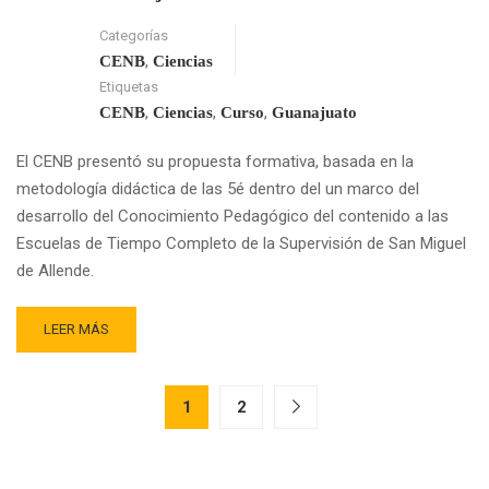
Categorías
,
CENB
Ciencias
Etiquetas
,
,
,
CENB
Ciencias
Curso
Guanajuato
El CENB presentó su propuesta formativa, basada en la
metodología didáctica de las 5é dentro del un marco del
desarrollo del Conocimiento Pedagógico del contenido a las
Escuelas de Tiempo Completo de la Supervisión de San Miguel
de Allende.
READ
LEER MÁS
MORE
ABOUT
CURSO
1
2
DE
DIDÁCTICA
DE
LA