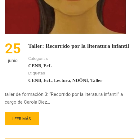
25
Taller: Recorrido por la literatura infantil
Categorías
junio
,
CENB
EcL
Etiquetas
,
,
,
,
CENB
EcL
Lectura
NDÖNÍ
Taller
taller de formación 3: “Recorrido por la literatura infantil” a
cargo de Carola Diez…
READ
LEER MÁS
MORE
ABOUT
TALLER: